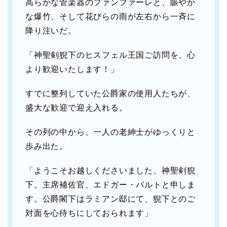
高らかな管楽器のファンファーレと、賑やか
な爆竹、そして花びらの雨が左右から一斉に
降り注いだ。
「神聖剣猊下のヒスフェル王国ご訪問を、心
より歓迎いたします！」
すでに整列していた公爵家の使用人たちが、
盛大な歓迎で迎え入れる。
その列の中から、一人の老紳士がゆっくりと
歩み出た。
「ようこそお越しくださいました、神聖剣猊
下。主席補佐官、エドガー・バルトと申しま
す。公爵閣下はラミアン邸にて、猊下とのご
対面を心待ちにしておられます」