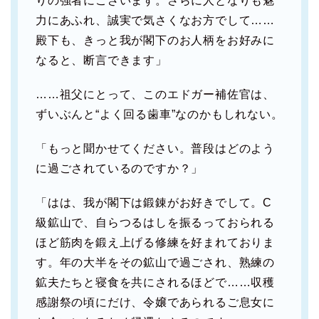
りの強者にございます。さらに人となりも魅
力にあふれ、誠実で気さくなお方でして……
殿下も、きっと我が閣下のお人柄をお好みに
なると、断言できます」
……祖父にとって、このエドガー補佐官は、
ずいぶんと“よく回る歯車”なのかもしれない。
「もっと聞かせてください。普段はどのよう
に過ごされているのですか？」
「はは、我が閣下は鍛錬がお好きでして。C
級鉱山で、自らつるはしを振るっておられる
ほど筋肉を鍛え上げる修練を好まれておりま
す。年の大半をその鉱山で過ごされ、熟練の
鉱夫たちと寝食を共にされるほどで……収穫
感謝祭の頃にだけ、令嬢であられるご息女に