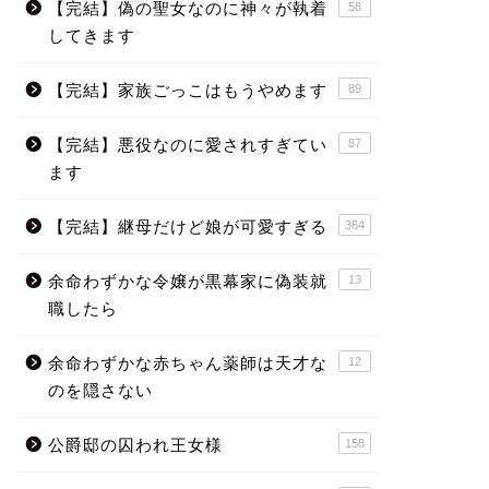
【完結】偽の聖女なのに神々が執着
58
してきます
【完結】家族ごっこはもうやめます
89
【完結】悪役なのに愛されすぎてい
87
ます
【完結】継母だけど娘が可愛すぎる
364
余命わずかな令嬢が黒幕家に偽装就
13
職したら
余命わずかな赤ちゃん薬師は天才な
12
のを隠さない
公爵邸の囚われ王女様
158