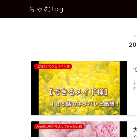
ちゃむlog
― A
2
【完結】できるメイド様
こ
す
す
大公家に転がり込んできた聖女様