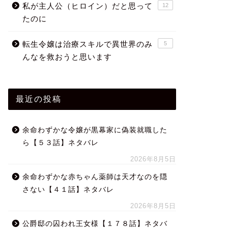
私が主人公（ヒロイン）だと思って
12
たのに
転生令嬢は治療スキルで異世界のみ
5
んなを救おうと思います
最近の投稿
余命わずかな令嬢が黒幕家に偽装就職した
ら【５３話】ネタバレ
2026年8月5日
余命わずかな赤ちゃん薬師は天才なのを隠
さない【４１話】ネタバレ
2026年8月5日
公爵邸の囚われ王女様【１７８話】ネタバ