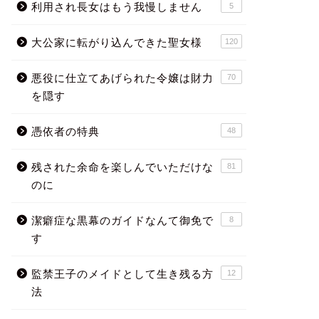
利用され長女はもう我慢しません
5
大公家に転がり込んできた聖女様
120
悪役に仕立てあげられた令嬢は財力
70
を隠す
憑依者の特典
48
残された余命を楽しんでいただけな
81
のに
潔癖症な黒幕のガイドなんて御免で
8
す
監禁王子のメイドとして生き残る方
12
法