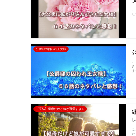
こ
せ
公爵邸の囚われ王女様
こ
き
ま
【完結】継母だけど娘が可愛すぎる
こ
た