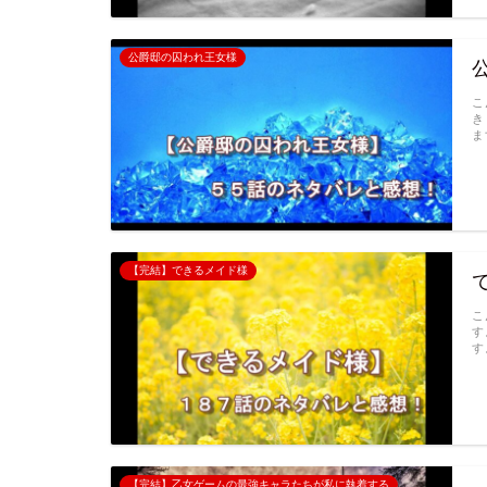
公爵邸の囚われ王女様
こ
き
ま
【完結】できるメイド様
こ
す
す
【完結】乙女ゲームの最強キャラたちが私に執着する