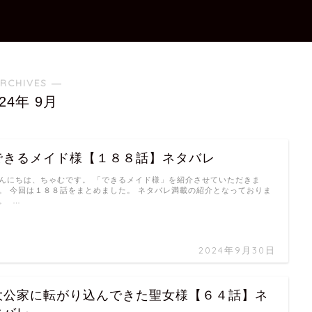
RCHIVES ―
024年 9月
できるメイド様【１８８話】ネタバレ
んにちは、ちゃむです。 「できるメイド様」を紹介させていただきま
。 今回は１８８話をまとめました。 ネタバレ満載の紹介となっておりま
。 …
2024年9月30日
大公家に転がり込んできた聖女様【６４話】ネ