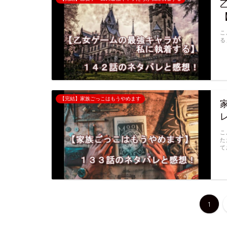
こ
る
【完結】家族ごっこはもうやめます
こ
た
て
1