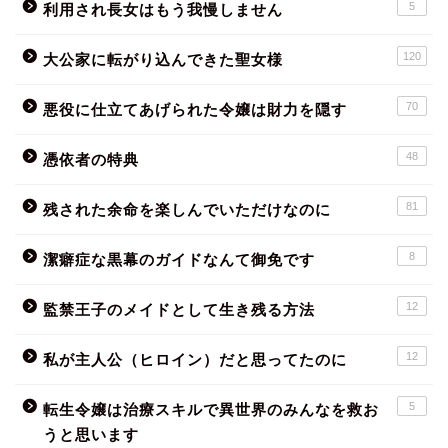
5
利用され長女はもう我慢しません
120
大公家に転がり込んできた聖女様
70
悪役に仕立てあげられた令嬢は財力を隠す
48
憑依者の特典
81
残された余命を楽しんでいただけなのに
8
潔癖症な黒幕のガイドなんて御免です
12
監禁王子のメイドとして生き残る方法
12
私が主人公（ヒロイン）だと思ってたのに
5
転生令嬢は治療スキルで異世界のみんなを救お
うと思います