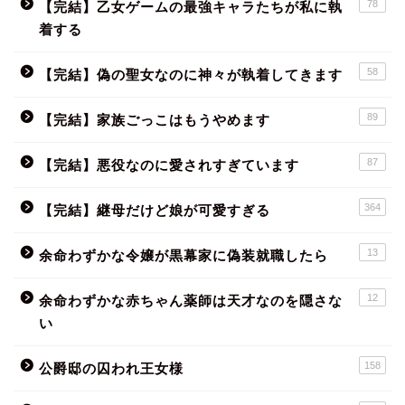
78
【完結】乙女ゲームの最強キャラたちが私に執
着する
58
【完結】偽の聖女なのに神々が執着してきます
89
【完結】家族ごっこはもうやめます
87
【完結】悪役なのに愛されすぎています
364
【完結】継母だけど娘が可愛すぎる
13
余命わずかな令嬢が黒幕家に偽装就職したら
12
余命わずかな赤ちゃん薬師は天才なのを隠さな
い
158
公爵邸の囚われ王女様