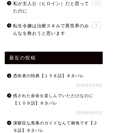
私が主人公（ヒロイン）だと思って
13
たのに
転生令嬢は治療スキルで異世界のみ
6
んなを救おうと思います
最近の投稿
憑依者の特典【１５８話】ネタバレ
2026年8月6日
残された余命を楽しんでいただけなのに
【１０９話】ネタバレ
2026年8月6日
潔癖症な黒幕のガイドなんて御免です【２
９話】ネタバレ