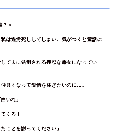
誰？＞
た私は過労死ししてしまい、気がつくと童話に
殺して夫に処刑される残忍な悪女になってい
と仲良くなって愛情を注ぎたいのに…。
面白いな」
してくる！
ったことを謝ってください」