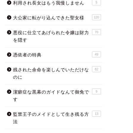
利用され長女はもう我慢しません
5
大公家に転がり込んできた聖女様
120
悪役に仕立てあげられた令嬢は財力
70
を隠す
憑依者の特典
49
残された余命を楽しんでいただけな
82
のに
潔癖症な黒幕のガイドなんて御免で
9
す
監禁王子のメイドとして生き残る方
13
法