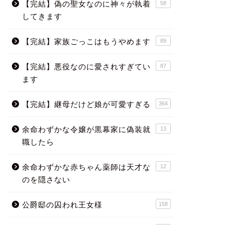
【完結】偽の聖女なのに神々が執着
58
してきます
【完結】家族ごっこはもうやめます
89
【完結】悪役なのに愛されすぎてい
87
ます
【完結】継母だけど娘が可愛すぎる
364
余命わずかな令嬢が黒幕家に偽装就
13
職したら
余命わずかな赤ちゃん薬師は天才な
12
のを隠さない
公爵邸の囚われ王女様
158