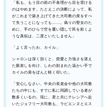
「私も、もう目の前の不条理から目を背ける
のはやめます。たとえこの決断によって、私
がこれまで築き上げてきた大司教の座をすべ
て失うことになっても……。偽りの聖女のた
めに、手のひらで空を覆い隠して民を欺くよ
うな真似は、二度といたしません」
「よく言ったわ、カイル」
シャロンは深く頷くと、慈愛と力強さを湛え
た眼差しを向け、しわの刻まれた温かい手で
カイルの肩をぽんと軽く叩いた。
「安心しなさい。中央の長老会や他の大司教
たちの中にも、すでに私に同調している者が
数多くいるの。現に、君と共にテレシアへ赴
いたジョフリー大司教も、ラビエンヌとエス