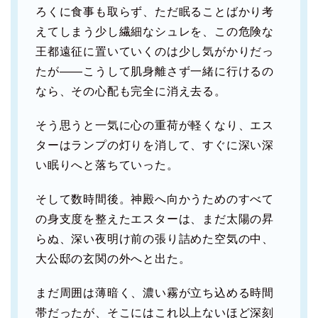
ろくに食事も取らず、ただ眠ることばかり考
えてしまう少し繊細なシュレを、この危険な
王都遠征に置いていくのは少し気がかりだっ
たが――こうして肌身離さず一緒に行けるの
なら、その心配も完全に消え去る。
そう思うと一気に心の重荷が軽くなり、エス
ターはランプの灯りを消して、すぐに深い深
い眠りへと落ちていった。
そして数時間後。神殿へ向かうためのすべて
の身支度を整えたエスターは、まだ太陽の昇
らぬ、深い夜明け前の張り詰めた空気の中、
大公邸の玄関の外へと出た。
まだ周囲は薄暗く、濃い霧が立ち込める時間
帯だったが、そこにはこれ以上ないほど深刻