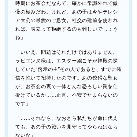
時期にお茶会だなんて、確かに常識外れで傲
慢の極みだわ。けれど、あの子は今やテレシ
ア大公の最愛のご息女。社交の建前を使われ
れば、表立って拒絶するのも難しいでしょう
ね」
「いいえ、問題はそれだけではありません。
ラビエンヌ様は、エスター嬢こそが神殿の探
していた“啓示の主”その人であると、すでに確
信を抱いて招待したのです。あの狡猾な聖女
が、お茶会の裏で一体どんな恐ろしい罠を仕
掛けているか……正直、不安でたまらないの
です」
「……それなら、なおさら私たちが命に代え
ても、あの子の戦いを見守ってやらねばなら
ないな」