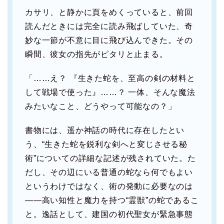
カサリ、と静かに頁をめくっていると、前回
読んだときには完全に読み飛ばしていた、奇
妙な一節が不意に目に飛び込んできた。その
瞬間、彼女の指先がピタリと止まる。
「……え？ 『生きた蛇を、至高の剣の材料と
して戦場で使った』……？ 一体、そんな魔法
みたいなこと、どうやって可能なの？」
書物には、遥か神話の時代に存在したとい
う、“生きた蛇を鋭利な剣へと変じさせる秘
術”についての詳細な記述が残されていた。た
だし、その辺にいる普通の蛇なら何でもよい
というわけではなく、術の発動に必要なのは
――高い知性と魔力を持つ“霊獣”の蛇であるこ
と。逸話として、建国の初代聖女が緊急事態