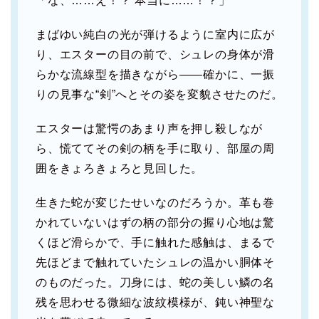
「な、……え！？ 本当に……！？」
まばゆい純白の光が弾けるように室内に広が
り、エスターの目の前で、シュレの身体が滑
らかな流線型を描きながら――確かに、一振
りの見事な“剣”へとその姿を変貌させたのだ。
エスターは驚愕のあまり声を押し殺しなが
ら、慌ててその剣の柄を手に取り、部屋の周
囲をきょろきょろと見回した。
生きた蛇が変じたせいなのだろうか。革も巻
かれていないはずの柄の部分の握り心地は驚
くほど滑らかで、手に触れた感触は、まるで
先ほどまで触れていたシュレの温かい胴体そ
のものだった。刀身には、蛇の美しい鱗の名
残を思わせる微細な波紋模様が、鈍い神聖な