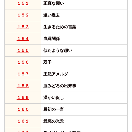
１５１
正直な願い
１５２
遠い過去
１５３
生きるための言葉
１５４
血縁関係
１５５
似たような想い
１５６
双子
１５７
王妃アメルダ
１５８
血みどろの出来事
１５９
温かい促し
１６０
最初の一言
１６１
最悪の光景