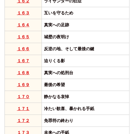
１６２
ライサンダーの狂症
１６３
互いを守るため
１６４
真実への足跡
１６５
城壁の夜明け
１６６
反逆の地、そして最後の鍵
１６７
迫りくる影
１６８
真実への処刑台
１６９
最後の希望
１７０
静かなる哀悼
１７１
冷たい歓喜、暴かれる手紙
１７２
免罪符の終わり
１７３
未来への手紙