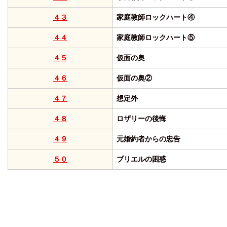
４３
家庭教師ロックハート④
４４
家庭教師ロックハート⑤
４５
仮面の奥
４６
仮面の奥②
４７
想定外
４８
ロザリーの後悔
４９
元婚約者からの忠告
５０
ブリエルの困惑