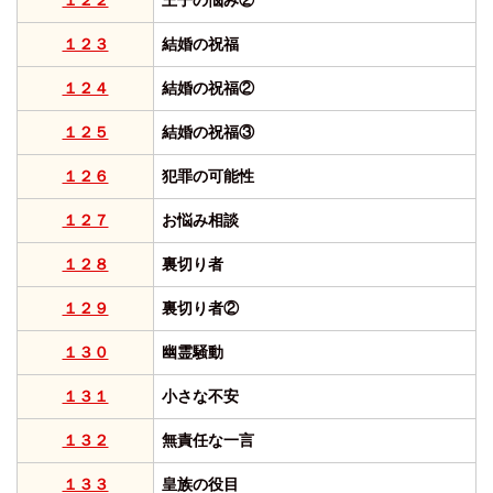
１２２
王子の悩み②
１２３
結婚の祝福
１２４
結婚の祝福②
１２５
結婚の祝福③
１２６
犯罪の可能性
１２７
お悩み相談
１２８
裏切り者
１２９
裏切り者②
１３０
幽霊騒動
１３１
小さな不安
１３２
無責任な一言
１３３
皇族の役目