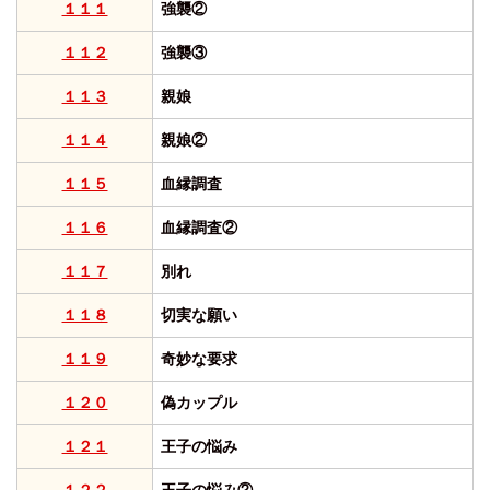
１１１
強襲②
１１２
強襲③
１１３
親娘
１１４
親娘②
１１５
血縁調査
１１６
血縁調査②
１１７
別れ
１１８
切実な願い
１１９
奇妙な要求
１２０
偽カップル
１２１
王子の悩み