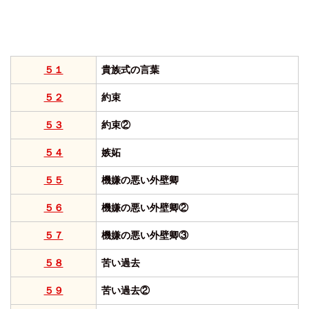
５１
貴族式の言葉
５２
約束
５３
約束②
５４
嫉妬
５５
機嫌の悪い外壁卿
５６
機嫌の悪い外壁卿②
５７
機嫌の悪い外壁卿③
５８
苦い過去
５９
苦い過去②