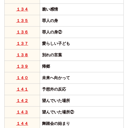
１３４
脆い感情
１３５
罪人の身
１３６
罪人の身②
１３７
愛らしい子ども
１３８
別れの言葉
１３９
帰郷
１４０
未来へ向かって
１４１
予想外の反応
１４２
望んでいた場所
１４３
望んでいた場所②
１４４
舞踏会の始まり