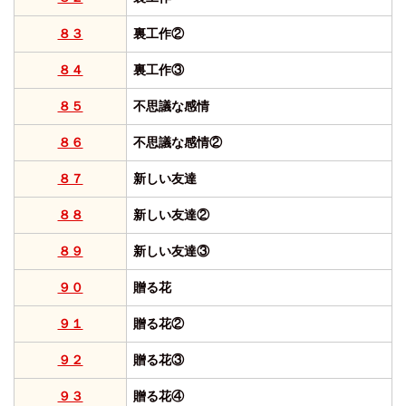
８３
裏工作②
８４
裏工作③
８５
不思議な感情
８６
不思議な感情②
８７
新しい友達
８８
新しい友達②
８９
新しい友達③
９０
贈る花
９１
贈る花②
９２
贈る花③
９３
贈る花④