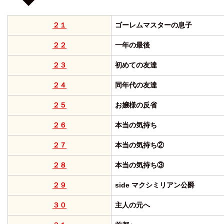
２１
ゴーレムマスターの息子
２２
一年の最後
２３
初めての友達
２４
同年代の友達
２５
お嬢様の反省
２６
本当の気持ち
２７
本当の気持ち②
２８
本当の気持ち③
２９
side マクシミリアン公爵
３０
主人の元へ