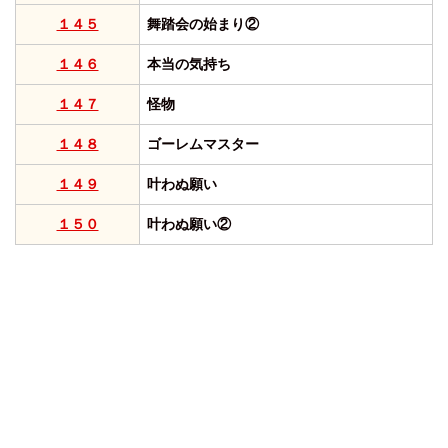
１４５
舞踏会の始まり②
１４６
本当の気持ち
１４７
怪物
１４８
ゴーレムマスター
１４９
叶わぬ願い
１５０
叶わぬ願い②