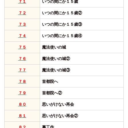
７１
いつの間にか１５歳
７２
いつの間にか１５歳②
７３
いつの間にか１５歳③
７４
いつの間にか１５歳④
７５
魔法使いの城
７６
魔法使いの城②
７７
魔法使いの城③
７８
首都院へ
７９
首都院へ②
８０
思いがけない再会
８１
思いがけない再会②
８２
裏工作