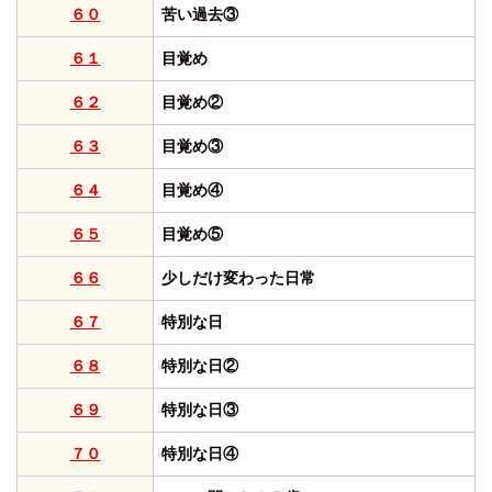
６０
苦い過去③
６１
目覚め
６２
目覚め②
６３
目覚め③
６４
目覚め④
６５
目覚め⑤
６６
少しだけ変わった日常
６７
特別な日
６８
特別な日②
６９
特別な日③
７０
特別な日④