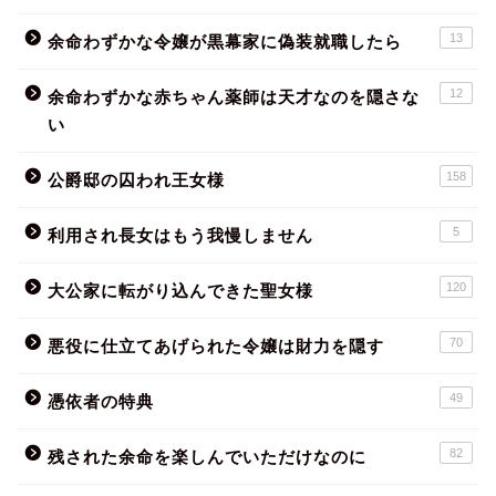
13
余命わずかな令嬢が黒幕家に偽装就職したら
12
余命わずかな赤ちゃん薬師は天才なのを隠さな
い
158
公爵邸の囚われ王女様
5
利用され長女はもう我慢しません
120
大公家に転がり込んできた聖女様
70
悪役に仕立てあげられた令嬢は財力を隠す
49
憑依者の特典
82
残された余命を楽しんでいただけなのに