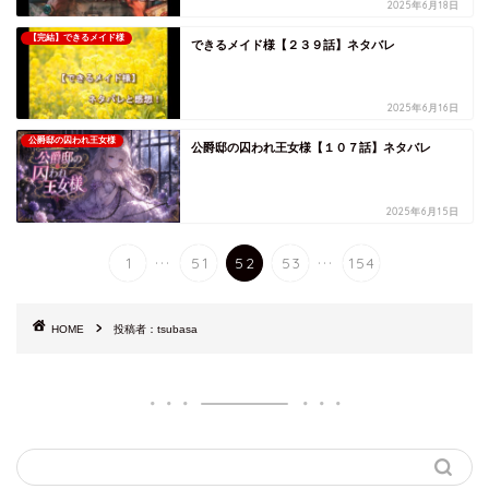
2025年6月18日
【完結】できるメイド様
できるメイド様【２３９話】ネタバレ
2025年6月16日
公爵邸の囚われ王女様
公爵邸の囚われ王女様【１０７話】ネタバレ
2025年6月15日
...
...
1
51
52
53
154
HOME
投稿者：tsubasa