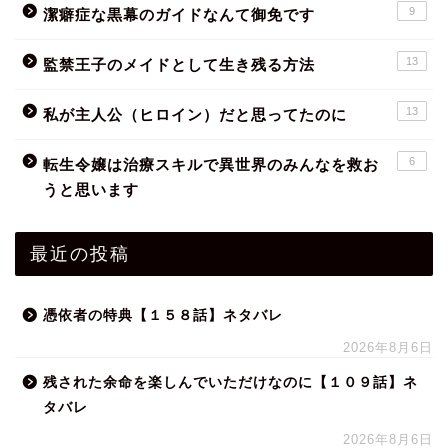
9
潔癖症な黒幕のガイドなんて御免です
13
監禁王子のメイドとして生き残る方法
13
私が主人公（ヒロイン）だと思ってたのに
6
転生令嬢は治療スキルで異世界のみんなを救お
うと思います
最近の投稿
憑依者の特典【１５８話】ネタバレ
2026年8月6日
残された余命を楽しんでいただけなのに【１０９話】ネ
タバレ
2026年8月6日