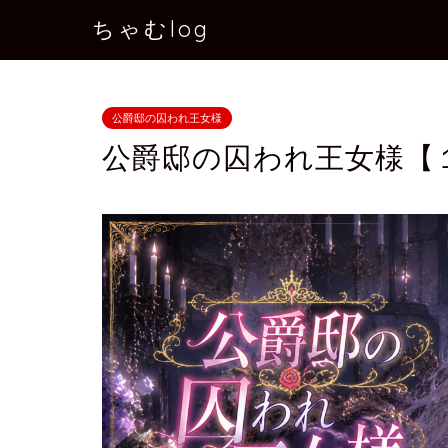
ちゃむlog
公爵邸の囚われ王女様
公爵邸の囚われ王女様【