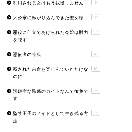
利用され長女はもう我慢しません
5
大公家に転がり込んできた聖女様
120
悪役に仕立てあげられた令嬢は財力
70
を隠す
憑依者の特典
49
残された余命を楽しんでいただけな
82
のに
潔癖症な黒幕のガイドなんて御免で
9
す
監禁王子のメイドとして生き残る方
13
法