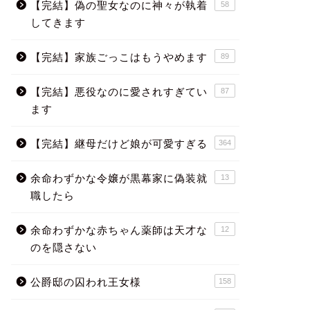
【完結】偽の聖女なのに神々が執着
58
してきます
【完結】家族ごっこはもうやめます
89
【完結】悪役なのに愛されすぎてい
87
ます
【完結】継母だけど娘が可愛すぎる
364
余命わずかな令嬢が黒幕家に偽装就
13
職したら
余命わずかな赤ちゃん薬師は天才な
12
のを隠さない
公爵邸の囚われ王女様
158