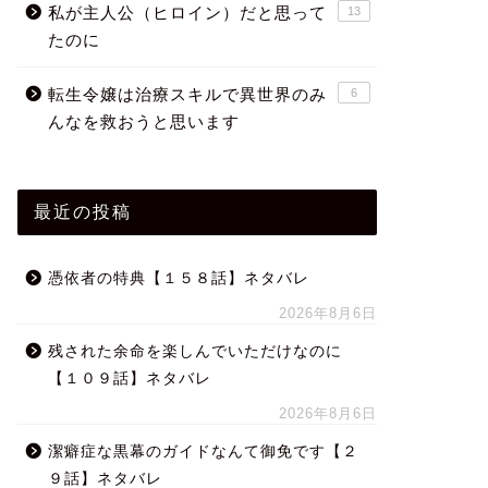
私が主人公（ヒロイン）だと思って
13
たのに
転生令嬢は治療スキルで異世界のみ
6
んなを救おうと思います
最近の投稿
憑依者の特典【１５８話】ネタバレ
2026年8月6日
残された余命を楽しんでいただけなのに
【１０９話】ネタバレ
2026年8月6日
潔癖症な黒幕のガイドなんて御免です【２
９話】ネタバレ