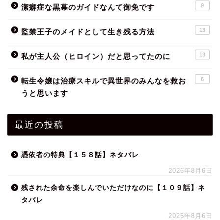
9
潔癖症な黒幕のガイドなんて御免です
13
監禁王子のメイドとして生き残る方法
13
私が主人公（ヒロイン）だと思ってたのに
6
転生令嬢は治療スキルで異世界のみんなを救お
うと思います
最近の投稿
憑依者の特典【１５８話】ネタバレ
2026年8月6日
残された余命を楽しんでいただけなのに【１０９話】ネ
タバレ
2026年8月6日