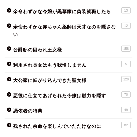
13
余命わずかな令嬢が黒幕家に偽装就職したら
12
余命わずかな赤ちゃん薬師は天才なのを隠さな
い
158
公爵邸の囚われ王女様
5
利用され長女はもう我慢しません
120
大公家に転がり込んできた聖女様
70
悪役に仕立てあげられた令嬢は財力を隠す
49
憑依者の特典
82
残された余命を楽しんでいただけなのに