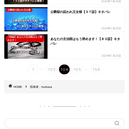
2024年7月24日
公爵邸の囚われ王女様
公爵邸の囚われ王女様【３７話】ネタバレ
2024年7月23日
【完結】あなたの主治医はもう辞
あなたの主治医はもう辞めます！【８３話】ネタ
めます！
バレ
2024年7月23日
...
...
1
103
104
105
154
HOME
投稿者：tsubasa