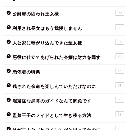
158
公爵邸の囚われ王女様
5
利用され長女はもう我慢しません
120
大公家に転がり込んできた聖女様
70
悪役に仕立てあげられた令嬢は財力を隠す
48
憑依者の特典
81
残された余命を楽しんでいただけなのに
8
潔癖症な黒幕のガイドなんて御免です
12
監禁王子のメイドとして生き残る方法
12
私が主人公（ヒロイン）だと思ってたのに