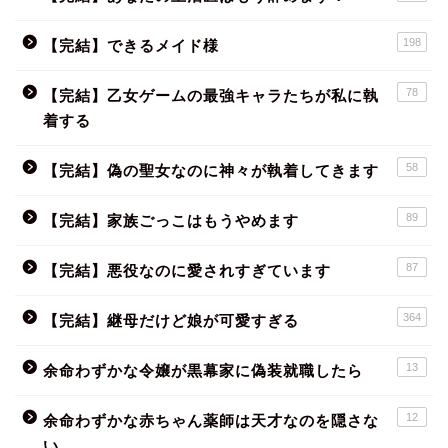
198
【完結】できるメイド様
78
【完結】乙女ゲームの最強キャラたちが私に執
着する
58
【完結】偽の聖女なのに神々が執着してきます
89
【完結】家族ごっこはもうやめます
87
【完結】悪役なのに愛されすぎています
364
【完結】継母だけど娘が可愛すぎる
13
余命わずかな令嬢が黒幕家に偽装就職したら
12
余命わずかな赤ちゃん薬師は天才なのを隠さな
い