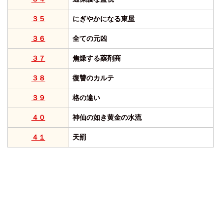
３５
にぎやかになる東屋
３６
全ての元凶
３７
焦燥する薬剤商
３８
復讐のカルテ
３９
格の違い
４０
神仙の如き黄金の水流
４１
天罰