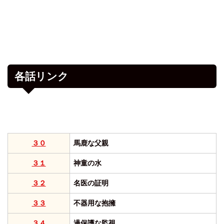
各話リンク
３０
馬鹿な父親
３１
神童の水
３２
名医の証明
３３
不器用な抱擁
３４
過保護な監視