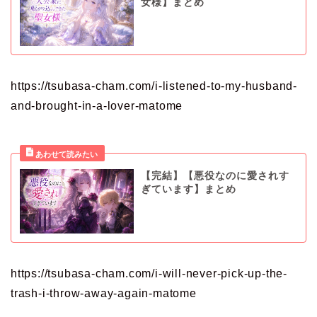
女様】まとめ
https://tsubasa-cham.com/i-listened-to-my-husband-
and-brought-in-a-lover-matome
【完結】【悪役なのに愛されす
ぎています】まとめ
https://tsubasa-cham.com/i-will-never-pick-up-the-
trash-i-throw-away-again-matome