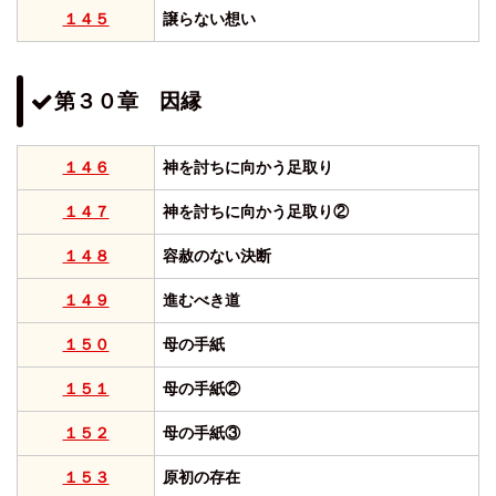
１４５
譲らない想い
第３０章 因縁
１４６
神を討ちに向かう足取り
１４７
神を討ちに向かう足取り②
１４８
容赦のない決断
１４９
進むべき道
１５０
母の手紙
１５１
母の手紙②
１５２
母の手紙③
１５３
原初の存在