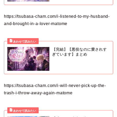
https://tsubasa-cham.com/i-listened-to-my-husband-
and-brought-in-a-lover-matome
【完結】【悪役なのに愛されす
ぎています】まとめ
https://tsubasa-cham.com/i-will-never-pick-up-the-
trash-i-throw-away-again-matome