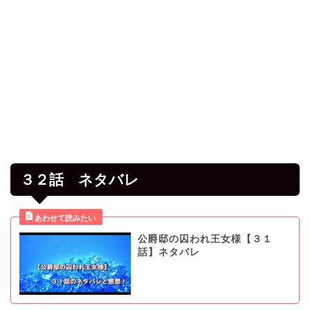
３２話 ネタバレ
公爵邸の囚われ王女様【３１
話】ネタバレ