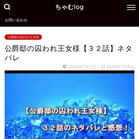
ちゃむlog
お問い合わせ
公爵邸の囚われ王女様
公爵邸の囚われ王女様【３２話】ネタ
バレ
2024年7月2日
/
2024年7月6日