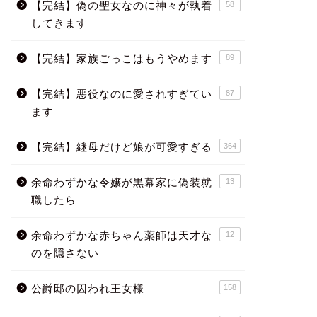
【完結】偽の聖女なのに神々が執着
58
してきます
【完結】家族ごっこはもうやめます
89
【完結】悪役なのに愛されすぎてい
87
ます
【完結】継母だけど娘が可愛すぎる
364
余命わずかな令嬢が黒幕家に偽装就
13
職したら
余命わずかな赤ちゃん薬師は天才な
12
のを隠さない
公爵邸の囚われ王女様
158