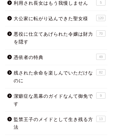
利用され長女はもう我慢しません
5
大公家に転がり込んできた聖女様
120
悪役に仕立てあげられた令嬢は財力
70
を隠す
憑依者の特典
49
残された余命を楽しんでいただけな
82
のに
潔癖症な黒幕のガイドなんて御免で
9
す
監禁王子のメイドとして生き残る方
13
法