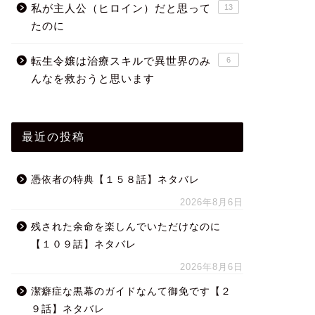
私が主人公（ヒロイン）だと思って
13
たのに
転生令嬢は治療スキルで異世界のみ
6
んなを救おうと思います
最近の投稿
憑依者の特典【１５８話】ネタバレ
2026年8月6日
残された余命を楽しんでいただけなのに
【１０９話】ネタバレ
2026年8月6日
潔癖症な黒幕のガイドなんて御免です【２
９話】ネタバレ