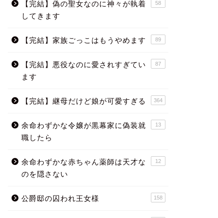
【完結】偽の聖女なのに神々が執着
58
してきます
【完結】家族ごっこはもうやめます
89
【完結】悪役なのに愛されすぎてい
87
ます
【完結】継母だけど娘が可愛すぎる
364
余命わずかな令嬢が黒幕家に偽装就
13
職したら
余命わずかな赤ちゃん薬師は天才な
12
のを隠さない
公爵邸の囚われ王女様
158