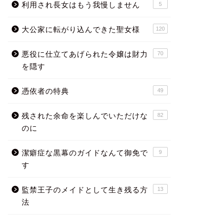
利用され長女はもう我慢しません
5
大公家に転がり込んできた聖女様
120
悪役に仕立てあげられた令嬢は財力
70
を隠す
憑依者の特典
49
残された余命を楽しんでいただけな
82
のに
潔癖症な黒幕のガイドなんて御免で
9
す
監禁王子のメイドとして生き残る方
13
法