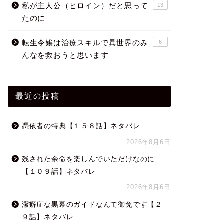
私が主人公（ヒロイン）だと思って
13
たのに
転生令嬢は治療スキルで異世界のみ
6
んなを救おうと思います
最近の投稿
憑依者の特典【１５８話】ネタバレ
2026年8月6日
残された余命を楽しんでいただけなのに
【１０９話】ネタバレ
2026年8月6日
潔癖症な黒幕のガイドなんて御免です【２
９話】ネタバレ