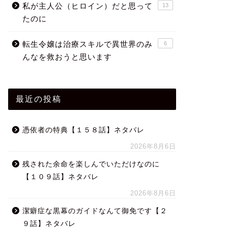
私が主人公（ヒロイン）だと思って
13
たのに
転生令嬢は治療スキルで異世界のみ
6
んなを救おうと思います
最近の投稿
憑依者の特典【１５８話】ネタバレ
2026年8月6日
残された余命を楽しんでいただけなのに
【１０９話】ネタバレ
2026年8月6日
潔癖症な黒幕のガイドなんて御免です【２
９話】ネタバレ