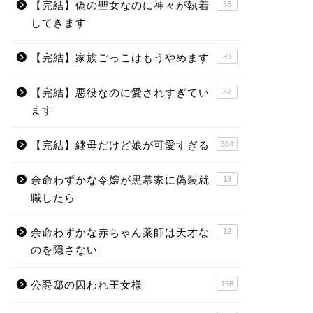
【完結】偽の聖女なのに神々が執着
58
してきます
【完結】家族ごっこはもうやめます
89
【完結】悪役なのに愛されすぎてい
87
ます
【完結】継母だけど娘が可愛すぎる
364
余命わずかな令嬢が黒幕家に偽装就
13
職したら
余命わずかな赤ちゃん薬師は天才な
12
のを隠さない
公爵邸の囚われ王女様
158