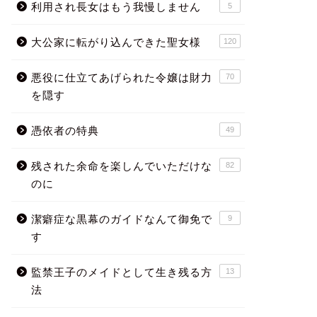
利用され長女はもう我慢しません
5
大公家に転がり込んできた聖女様
120
悪役に仕立てあげられた令嬢は財力
70
を隠す
憑依者の特典
49
残された余命を楽しんでいただけな
82
のに
潔癖症な黒幕のガイドなんて御免で
9
す
監禁王子のメイドとして生き残る方
13
法