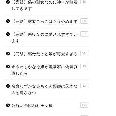
【完結】偽の聖女なのに神々が執着
58
してきます
【完結】家族ごっこはもうやめます
89
【完結】悪役なのに愛されすぎてい
87
ます
【完結】継母だけど娘が可愛すぎる
364
余命わずかな令嬢が黒幕家に偽装就
13
職したら
余命わずかな赤ちゃん薬師は天才な
12
のを隠さない
公爵邸の囚われ王女様
158