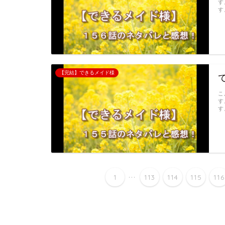
す
す
【完結】できるメイド様
こ
す
す
...
1
113
114
115
11