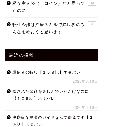
私が主人公（ヒロイン）だと思って
13
たのに
転生令嬢は治療スキルで異世界のみ
6
んなを救おうと思います
最近の投稿
憑依者の特典【１５８話】ネタバレ
2026年8月6日
残された余命を楽しんでいただけなのに
【１０９話】ネタバレ
2026年8月6日
潔癖症な黒幕のガイドなんて御免です【２
９話】ネタバレ