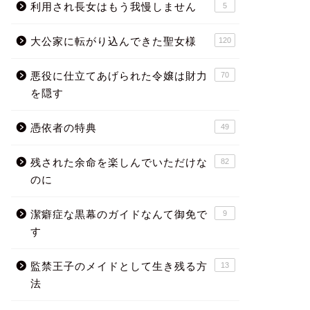
利用され長女はもう我慢しません
5
大公家に転がり込んできた聖女様
120
悪役に仕立てあげられた令嬢は財力
70
を隠す
憑依者の特典
49
残された余命を楽しんでいただけな
82
のに
潔癖症な黒幕のガイドなんて御免で
9
す
監禁王子のメイドとして生き残る方
13
法