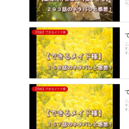
て
【完結】できるメイド様
こ
す
す
【完結】できるメイド様
こ
す
す