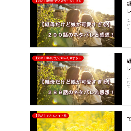
【完結】継母だけど娘が可愛すぎる
こ
た
て
【完結】継母だけど娘が可愛すぎる
こ
た
て
【完結】できるメイド様
こ