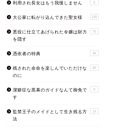
利用され長女はもう我慢しません
5
大公家に転がり込んできた聖女様
120
悪役に仕立てあげられた令嬢は財力
70
を隠す
憑依者の特典
49
残された余命を楽しんでいただけな
82
のに
潔癖症な黒幕のガイドなんて御免で
9
す
監禁王子のメイドとして生き残る方
13
法