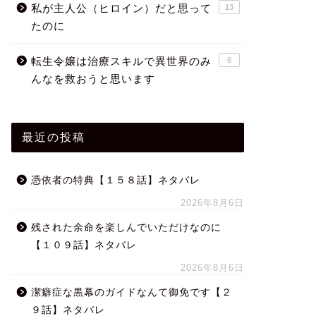
私が主人公（ヒロイン）だと思って
13
たのに
転生令嬢は治療スキルで異世界のみ
6
んなを救おうと思います
最近の投稿
憑依者の特典【１５８話】ネタバレ
2026年8月6日
残された余命を楽しんでいただけなのに
【１０９話】ネタバレ
2026年8月6日
潔癖症な黒幕のガイドなんて御免です【２
９話】ネタバレ