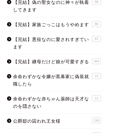
【完結】偽の聖女なのに神々が執着
58
してきます
【完結】家族ごっこはもうやめます
89
【完結】悪役なのに愛されすぎてい
87
ます
【完結】継母だけど娘が可愛すぎる
364
余命わずかな令嬢が黒幕家に偽装就
13
職したら
余命わずかな赤ちゃん薬師は天才な
12
のを隠さない
公爵邸の囚われ王女様
158