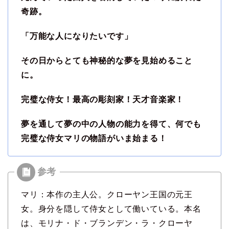
奇跡。
「万能な人になりたいです」
その日からとても神秘的な夢を見始めること
に。
完璧な侍女！最高の彫刻家！天才音楽家！
夢を通して夢の中の人物の能力を得て、何でも
完璧な侍女マリの物語がいま始まる！
マリ：本作の主人公。クローヤン王国の元王
女。身分を隠して侍女として働いている。本名
は、モリナ・ド・ブランデン・ラ・クローヤ