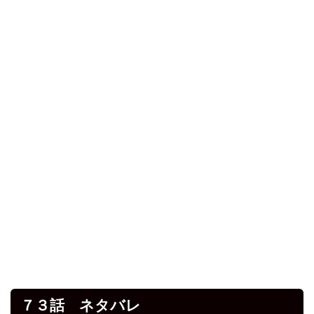
７３話 ネタバレ