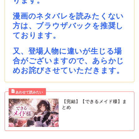
ります。
漫画のネタバレを読みたくない
方は、ブラウザバックを推奨し
ております。
又、登場人物に違いが生じる場
合がございますので、あらかじ
めお詫びさせていただきます。
【完結】【できるメイド様】ま
とめ