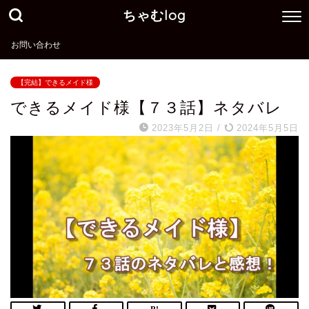
ちゃむlog
お問い合わせ
【完結】できるメイド様
できるメイド様【７３話】ネタバレ
2023年5月2日
/
2024年5月5日