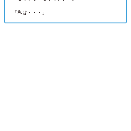
「私は・・・」