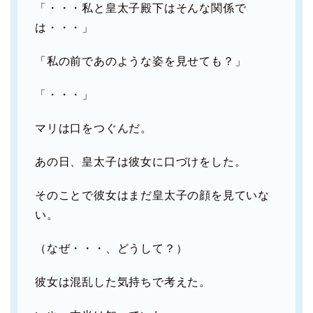
「・・・私と皇太子殿下はそんな関係で
は・・・」
「私の前であのような姿を見せても？」
「・・・」
マリは口をつぐんだ。
あの日、皇太子は彼女に口づけをした。
そのことで彼女はまだ皇太子の顔を見ていな
い。
（なぜ・・・、どうして？）
彼女は混乱した気持ちで考えた。