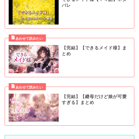
バレ
【完結】【できるメイド様】ま
とめ
【完結】【継母だけど娘が可愛
すぎる】まとめ