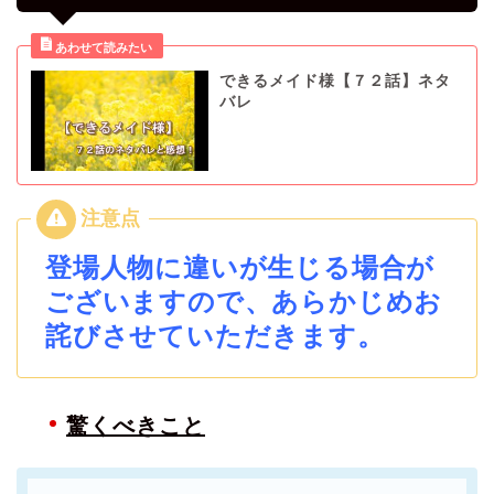
できるメイド様【７２話】ネタ
バレ
登場人物に違いが生じる場合が
ございますので、あらかじめお
詫びさせていただきます。
驚くべきこと