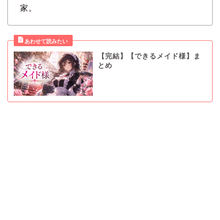
家。
【完結】【できるメイド様】ま
とめ