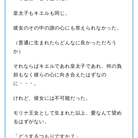
皇太子もキエルも同じ。
彼女のその中の誰の心にも答えられなかった。
（普通に生まれたらどんなに良かっただろう
か）
それならばキエルであれ皇太子であれ、何の負
担もなく彼らの心に向き合えたはずなの
に・・・。
けれど、彼女には不可能だった。
モリナ王女として生まれた以上、愛なんて望め
るはずがない。
「どうするつもりですか？」