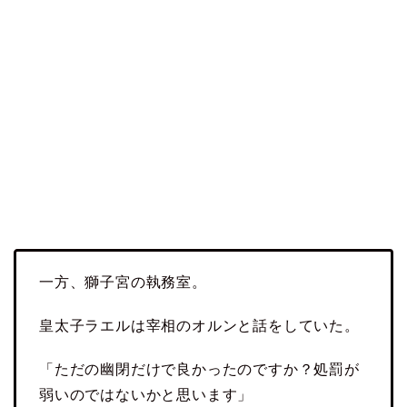
一方、獅子宮の執務室。
皇太子ラエルは宰相のオルンと話をしていた。
「ただの幽閉だけで良かったのですか？処罰が
弱いのではないかと思います」