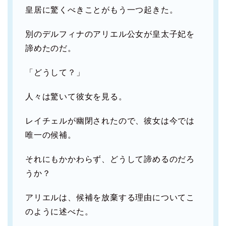
皇居に驚くべきことがもう一つ起きた。
別のデルフィナのアリエル公女が皇太子妃を
諦めたのだ。
「どうして？」
人々は驚いて彼女を見る。
レイチェルが幽閉されたので、彼女は今では
唯一の候補。
それにもかかわらず、どうして諦めるのだろ
うか？
アリエルは、候補を放棄する理由についてこ
のように述べた。