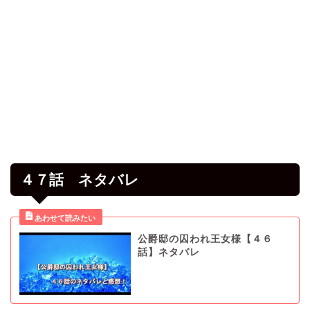
４７話 ネタバレ
公爵邸の囚われ王女様【４６
話】ネタバレ