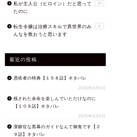
私が主人公（ヒロイン）だと思って
13
たのに
転生令嬢は治療スキルで異世界のみ
6
んなを救おうと思います
最近の投稿
憑依者の特典【１５８話】ネタバレ
2026年8月6日
残された余命を楽しんでいただけなのに
【１０９話】ネタバレ
2026年8月6日
潔癖症な黒幕のガイドなんて御免です【２
９話】ネタバレ