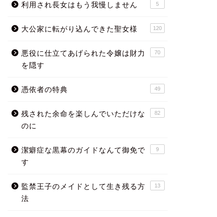
利用され長女はもう我慢しません
5
大公家に転がり込んできた聖女様
120
悪役に仕立てあげられた令嬢は財力
70
を隠す
憑依者の特典
49
残された余命を楽しんでいただけな
82
のに
潔癖症な黒幕のガイドなんて御免で
9
す
監禁王子のメイドとして生き残る方
13
法