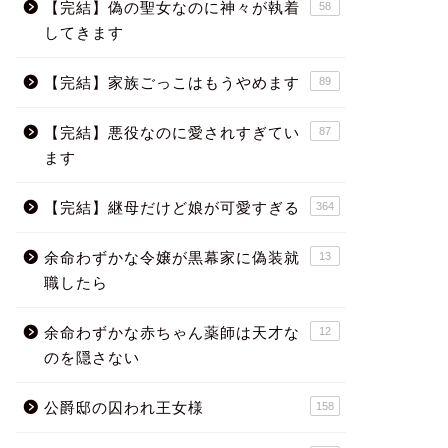
【完結】偽の聖女なのに神々が執着
58
してきます
【完結】家族ごっこはもうやめます
89
【完結】悪役なのに愛されすぎてい
87
ます
【完結】継母だけど娘が可愛すぎる
364
余命わずかな令嬢が黒幕家に偽装就
13
職したら
余命わずかな赤ちゃん薬師は天才な
12
のを隠さない
公爵邸の囚われ王女様
158