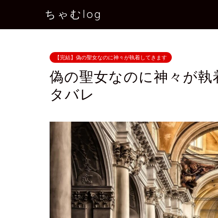
ちゃむlog
【完結】偽の聖女なのに神々が執着してきます
偽の聖女なのに神々が執
タバレ