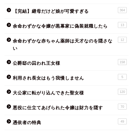
364
【完結】継母だけど娘が可愛すぎる
13
余命わずかな令嬢が黒幕家に偽装就職したら
12
余命わずかな赤ちゃん薬師は天才なのを隠さな
い
158
公爵邸の囚われ王女様
5
利用され長女はもう我慢しません
120
大公家に転がり込んできた聖女様
70
悪役に仕立てあげられた令嬢は財力を隠す
49
憑依者の特典