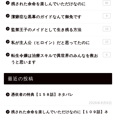
82
残された余命を楽しんでいただけなのに
9
潔癖症な黒幕のガイドなんて御免です
13
監禁王子のメイドとして生き残る方法
13
私が主人公（ヒロイン）だと思ってたのに
6
転生令嬢は治療スキルで異世界のみんなを救お
うと思います
最近の投稿
憑依者の特典【１５８話】ネタバレ
2026年8月6日
残された余命を楽しんでいただけなのに【１０９話】ネ