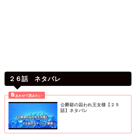
２６話 ネタバレ
公爵邸の囚われ王女様【２５
話】ネタバレ