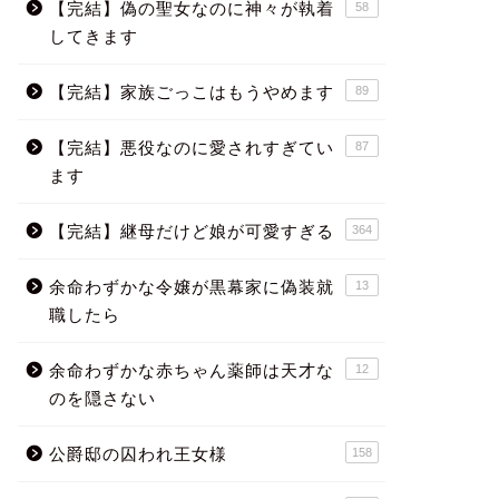
【完結】偽の聖女なのに神々が執着
58
してきます
【完結】家族ごっこはもうやめます
89
【完結】悪役なのに愛されすぎてい
87
ます
【完結】継母だけど娘が可愛すぎる
364
余命わずかな令嬢が黒幕家に偽装就
13
職したら
余命わずかな赤ちゃん薬師は天才な
12
のを隠さない
公爵邸の囚われ王女様
158