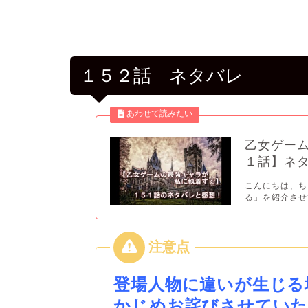
１５２話 ネタバレ
乙女ゲー
１話】ネ
こんにちは、ち
る」を紹介させて
登場人物に違いが生じる
かじめお詫びさせていた