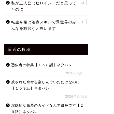
私が主人公（ヒロイン）だと思って
13
たのに
転生令嬢は治療スキルで異世界のみ
6
んなを救おうと思います
最近の投稿
憑依者の特典【１５８話】ネタバレ
2026年8月6日
残された余命を楽しんでいただけなのに
【１０９話】ネタバレ
2026年8月6日
潔癖症な黒幕のガイドなんて御免です【２
９話】ネタバレ