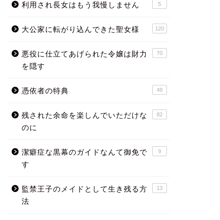
利用され長女はもう我慢しません
5
大公家に転がり込んできた聖女様
120
悪役に仕立てあげられた令嬢は財力
70
を隠す
憑依者の特典
49
残された余命を楽しんでいただけな
82
のに
潔癖症な黒幕のガイドなんて御免で
9
す
監禁王子のメイドとして生き残る方
13
法