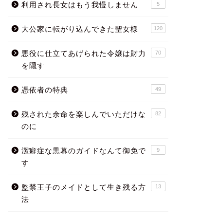
利用され長女はもう我慢しません
5
大公家に転がり込んできた聖女様
120
悪役に仕立てあげられた令嬢は財力
70
を隠す
憑依者の特典
49
残された余命を楽しんでいただけな
82
のに
潔癖症な黒幕のガイドなんて御免で
9
す
監禁王子のメイドとして生き残る方
13
法