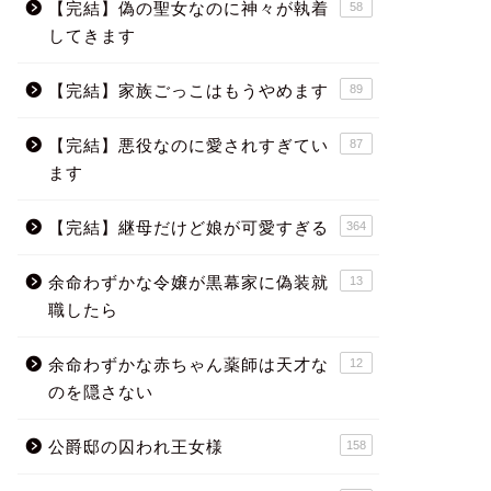
【完結】偽の聖女なのに神々が執着
58
してきます
【完結】家族ごっこはもうやめます
89
【完結】悪役なのに愛されすぎてい
87
ます
【完結】継母だけど娘が可愛すぎる
364
余命わずかな令嬢が黒幕家に偽装就
13
職したら
余命わずかな赤ちゃん薬師は天才な
12
のを隠さない
公爵邸の囚われ王女様
158