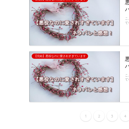
こ
て
【完結】悪役なのに愛されすぎています
こ
て
1
2
3
4