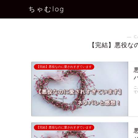
ちゃむlog
― C
【完結】悪役な
【完結】悪役なのに愛されすぎています
こ
て
【完結】悪役なのに愛されすぎています