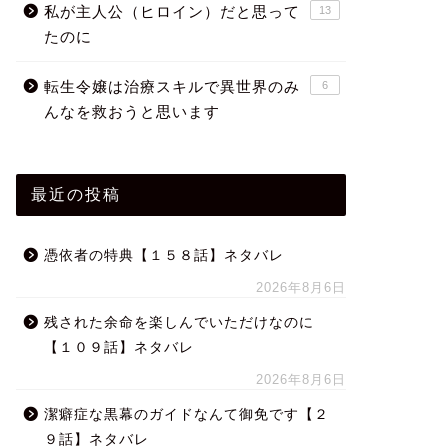
私が主人公（ヒロイン）だと思って
13
たのに
転生令嬢は治療スキルで異世界のみ
6
んなを救おうと思います
最近の投稿
憑依者の特典【１５８話】ネタバレ
2026年8月6日
残された余命を楽しんでいただけなのに
【１０９話】ネタバレ
2026年8月6日
潔癖症な黒幕のガイドなんて御免です【２
９話】ネタバレ