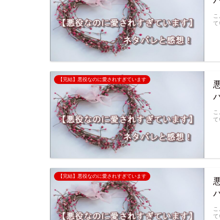
こ
て
【完結】悪役なのに愛されすぎています
こ
て
【完結】悪役なのに愛されすぎています
こ
て