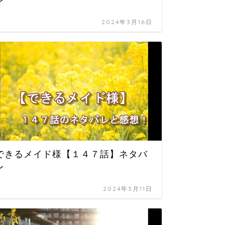
レ
話】ネ
2024年3月16日
できるメイド様【１４７話】ネタバ
継母だ
レ
話】ネ
2024年3月11日