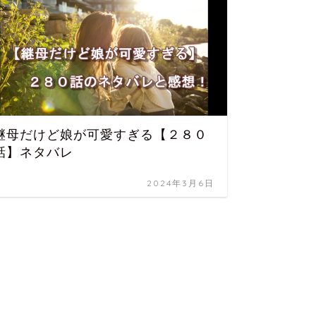
継母だけど娘が可愛すぎる【２８０
継母だ
話】ネタバレ
話】ネ
2024年3月6日