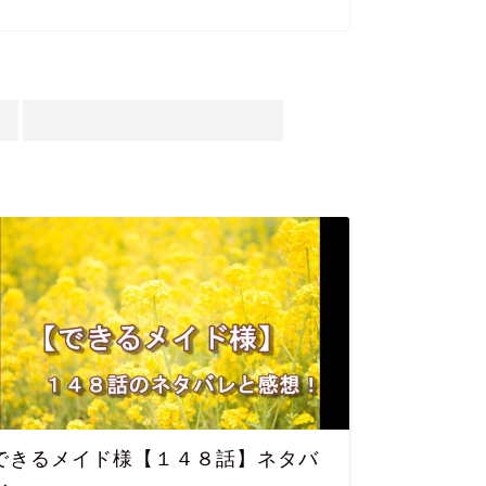
できるメイド様【１４８話】ネタバ
継母だ